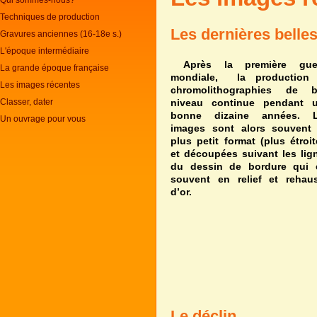
Qui sommes-nous?
Techniques de production
Les dernières belle
Gravures anciennes (16-18e s.)
L'époque intermédiaire
Après la première gue
La grande époque française
mondiale, la production
Les images récentes
chromolithographies de 
Classer, dater
niveau continue pendant 
bonne dizaine années. 
Un ouvrage pour vous
images
sont alors souvent
plus
petit format (plus étroit
et découpées suivant les lig
du dessin
de bordure qui 
souvent en relief et rehau
d’or.
Le déclin