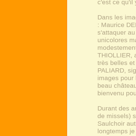
c'est ce qu'il
Dans les ima
: Maurice DE
s'attaquer au
unicolores ma
modestement,
THIOLLIER, a
très belles 
PALIARD, sig
images pour 
beau château 
bienvenu pour
Durant des an
de missels) s
Saulchoir au
longtemps je 