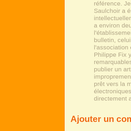
référence. Je
Saulchoir a 
intellectuell
a environ deu
l'établisseme
bulletin, cel
l'association
Philippe Fix 
remarquables
publier un ar
improprement
prêt vers la
électroniques
directement 
Ajouter un co