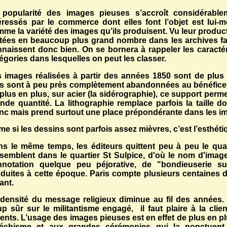
 popularité des images pieuses s’accroît considérabl
éressés par le commerce dont elles font l’objet est lui
me la variété des images qu’ils produisent. Vu leur produc
tées en beaucoup plus grand nombre dans les archives fam
naissent donc bien. On se bornera à rappeler les caracté
égories dans lesquelles on peut les classer.
 images réalisées à partir des années 1850 sont de plus 
s sont à peu près complètement abandonnées au bénéfice d
plus en plus, sur acier (la sidérographie), ce support perm
nde quantité. La lithographie remplace parfois la taille 
nc mais prend surtout une place prépondérante dans les i
e si les dessins sont parfois assez mièvres, c’est l’esthétiq
s le même temps, les éditeurs quittent peu à peu le quar
semblent dans le quartier St Sulpice, d'où le nom d'imag
nnotation quelque peu péjorative, de "bondieuserie s
duites à cette époque. Paris compte plusieurs centaines d
ant.
densité du message religieux diminue au fil des années.
p sûr sur le militantisme engagé, il faut plaire à la clien
ents. L’usage des images pieuses est en effet de plus en plu
téchisme et aux grandes cérémonies qui la ponctuent,