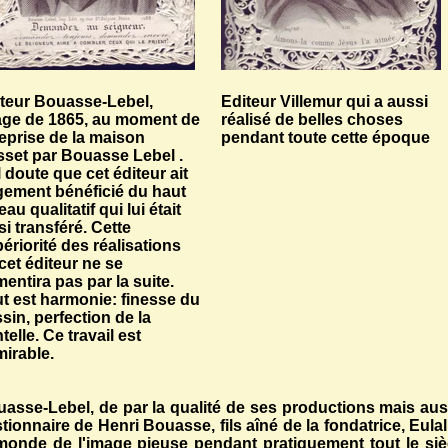
teur Bouasse-Lebel,
Editeur Villemur qui a aussi
ge de 1865, au moment de
réalisé de belles choses
reprise de la maison
pendant toute cette époque
set par Bouasse Lebel .
 doute que cet éditeur ait
gement bénéficié du haut
eau qualitatif qui lui était
si transféré. Cette
ériorité des réalisations
cet éditeur ne se
entira pas par la suite.
t est harmonie: finesse du
sin, perfection de la
telle. Ce travail est
irable.
asse-Lebel, de par la qualité de ses productions mais au
tionnaire de Henri Bouasse, fils aîné de la fondatrice, Eu
monde de l'image pieuse pendant pratiquement tout le sièc