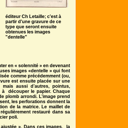
éditeur Ch Letaille; c'est à
partir d'une gravure de ce
type que seront ensuite
obtenues les images
"dentelle"
nter en « solennité » en devenant
euses images «dentelle » qui font
réalisée comme précédemment (ou,
ravure est ensuite placée sur une
 mais aussi d’autres, pointus,
és à découper le papier. Chaque
 de plomb arrondi. L’image prend
ssent, les perforations donnent la
ion de la matrice. Le maillet de
e régulièrement restauré dans sa
ier poli.
« ajustée ». Dans ces images, la