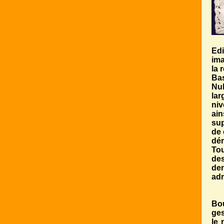
Edi
ima
la 
Bas
Nul
lar
niv
ain
sup
de 
dém
Tou
des
den
adm
Bou
ges
le 