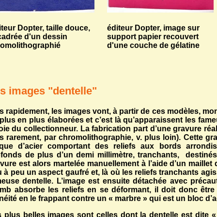
teur Dopter, taille douce,
éditeur Dopter, image sur
adrée d'un dessin
support papier recouvert
omolithographié
d'une couche de gélatine
s images "dentelle"
s rapidement, les images vont, à partir de ces modèles, mo
plus en plus élaborées et c’est là qu’apparaissent les fam
joie du collectionneur. La fabrication part d’une gravure 
s rarement, par chromolithographie, v. plus loin). Cette g
aque d’acier comportant des reliefs aux bords arrondis
fonds de plus d’un demi millimètre, tranchants, destin
vure est alors martelée manuellement à l’aide d’un maillet
 à peu un aspect gaufré et, là où les reliefs tranchants agi
euse dentelle. L’image est ensuite détachée avec précaut
mb absorbe les reliefs en se déformant, il doit donc êtr
néité en le frappant contre un « marbre » qui est un bloc d’ac
 plus belles images sont celles dont la dentelle est dite 