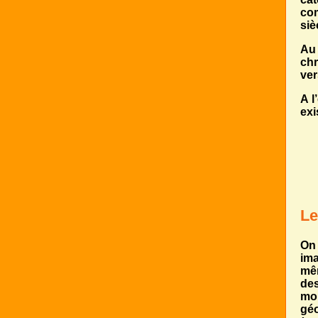
com
siè
Au 
chr
ver
A l
exi
Le
On 
ima
mêm
des
moi
gé