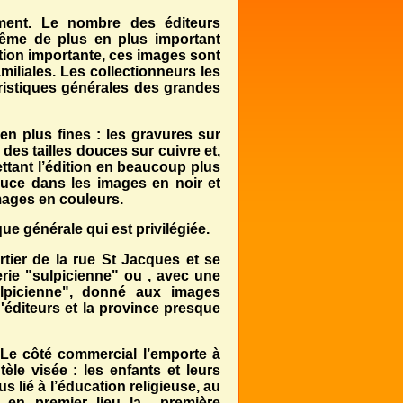
ement. Le nombre des éditeurs
-même de plus en plus important
tion importante, ces images sont
iliales. Les collectionneurs les
ristiques générales des grandes
en plus fines : les gravures sur
es tailles douces sur cuivre et,
ettant l’édition en beaucoup plus
douce dans les images en noir et
mages en couleurs.
ue générale qui est privilégiée.
tier de la rue St Jacques et se
erie "sulpicienne" ou , avec une
ulpicienne", donné aux images
'éditeurs et la province presque
 Le côté commercial l’emporte à
tèle visée : les enfants et leurs
s lié à l’éducation religieuse, au
 en premier lieu la première