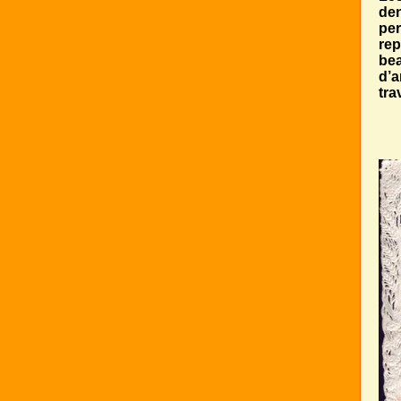
den
per
rep
bea
d’a
tra