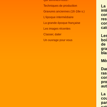
Qui sommes-nous?
Techniques de production
La
int
Gravures anciennes (16-18e s.)
com
L'époque intermédiaire
res
La grande époque française
con
cat
Les images récentes
Classer, dater
Les
boi
Un ouvrage pour vous
de 
gra
bla
Mêm
Dan
ras
co
pro
aut
La 
cou
par
ca