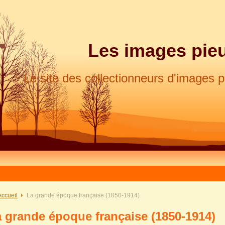
Les images pie
Le site des collectionneurs d'images 
Accueil
La grande époque française (1850-1914)
 grande époque française (1850-1914)