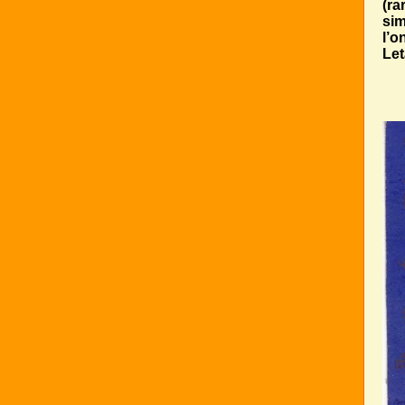
(ra
sim
l’o
Let