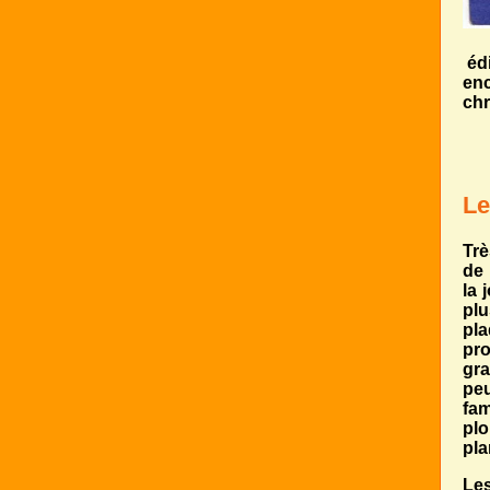
édi
enc
chr
Le
Trè
de 
la 
plu
pl
pro
gra
peu
fam
plo
pla
Les