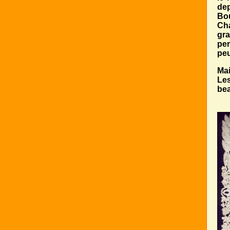
de
Bou
Cha
gra
per
peu
Mai
Les
bea